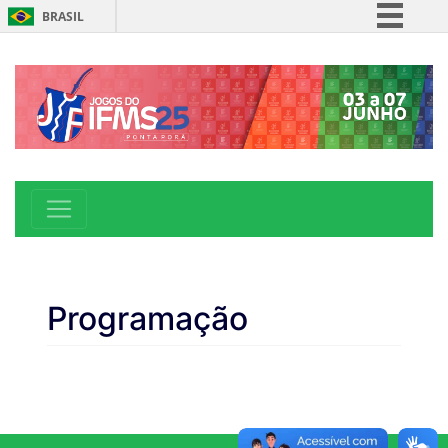
BRASIL
Simplifique!
Comunica BR
Participe
Acesso à informação
Legislação
Canais
Programação