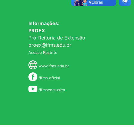
Informações:
PROEX
Pró-Reitoria de Extensão
proex@ifms.edu.br
Acesso Restrito
www.ifms.edu.br
/ifms.oficial
/ifmscomunica